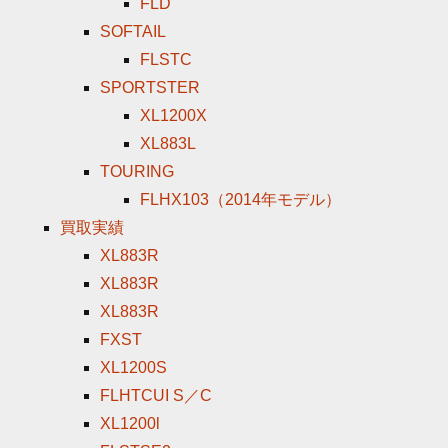
FLD
SOFTAIL
FLSTC
SPORTSTER
XL1200X
XL883L
TOURING
FLHX103（2014年モデル）
買取実績
XL883R
XL883R
XL883R
FXST
XL1200S
FLHTCUI S／C
XL1200l