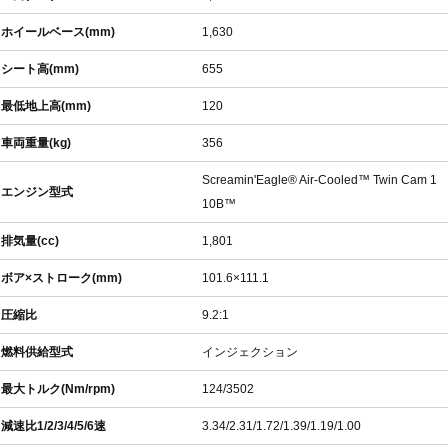
ホイールベース(mm)
1,630
シート高(mm)
655
最低地上高(mm)
120
車両重量(kg)
356
Screamin'Eagle® Air-Cooled™ Twin Cam 1
エンジン型式
10B™
排気量(cc)
1,801
ボア×ストローク(mm)
101.6×111.1
圧縮比
9.2:1
燃料供給型式
インジェクション
最大トルク(Nm/rpm)
124/3502
減速比1/2/3/4/5/6速
3.34/2.31/1.72/1.39/1.19/1.00