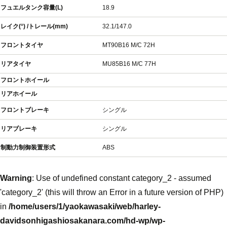
フュエルタンク容量(L)
18.9
レイク(°) /トレール(mm)
32.1/147.0
フロントタイヤ
MT90B16 M/C 72H
リアタイヤ
MU85B16 M/C 77H
フロントホイール
リアホイール
フロントブレーキ
シングル
リアブレーキ
シングル
制動力制御装置形式
ABS
Warning
: Use of undefined constant category_2 - assumed
'category_2' (this will throw an Error in a future version of PHP)
in
/home/users/1/yaokawasaki/web/harley-
davidsonhigashiosakanara.com/hd-wp/wp-