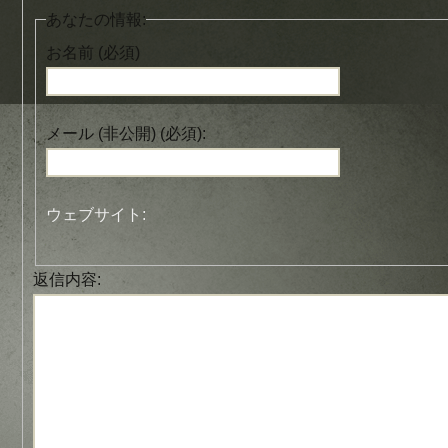
あなたの情報:
お名前 (必須)
メール (非公開) (必須):
ウェブサイト:
返信内容: