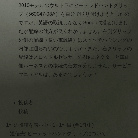
2010モデルのウルトラにヒーテッドハンドグリッ
プ（560047-08A）を自分で取り付けようとしたの
ですが、英語の取説しかなくGoogleで翻訳しまし
たが配線の仕方が良くわかりません。左側グリップ
外側の配線（長い電源線）はスイッチハウジングの
内部は通らないのでしょうか？また、右グリップの
配線はスロットルセンサーの2極コネクターと車両
側ハーネスとの接続の仕方が分りません。サービス
マニュアルは、あるのでしょうか？
投稿者
投稿
1件の投稿を表示中 - 1 - 1件目 (全1件中)
返信先: ヒーテッドハンドグリップについて