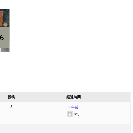
投稿
経過時間
5
9 年前
マリ