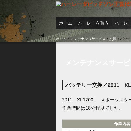
コンテンツへ移動
ホーム
ハーレーを買う
ハーレ
買取実
ホーム
>
メンテナンスサービス
>
交換
>
バッテ
買取査
メンテナンスサービ
バッテリー交換／2011 X
2011 XL1200L スポー
作業時間は18分程度でした。
作業内容