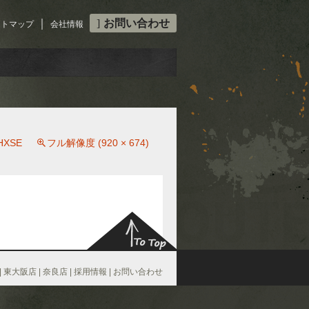
｜
お問い合わせ
イトマップ
会社情報
HXSE
フル解像度 (920 × 674)
|
東大阪店
|
奈良店
|
採用情報
|
お問い合わせ