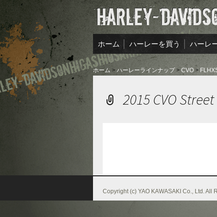
コンテンツへ移動
ホーム
ハーレーを買う
ハーレ
買取実
ホーム
>
ハーレーラインナップ
>
CVO
>
FLHX
買取査
2015 CVO Street
Copyright (c) YAO KAWASAKI Co., Ltd. All 