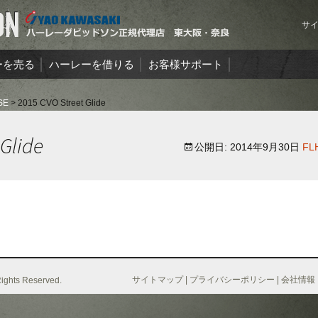
サ
ーを売る
ハーレーを借りる
お客様サポート
績
ハーレーのお悩みと解決策
SE
>
2015 CVO Street Glide
定
メンテナンスサービス
 Glide
公開日:
2014年9月30日
FL
サイトマップ
|
プライバシーポリシー
|
会社情報
Rights Reserved.