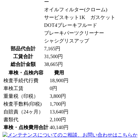
ー
オイルフィルター(クローム)
サービスキット1K ガスケット
DOT4ブレーキフルード
ブレーキパーツクリーナー
シャシグリスアップ
部品代合計
7,165円
工賃合計
31,500円
総合計金額
38,665円
車検・点検内容
費用
検査手続代行費
18,900円
車検工賃
0円
重量税（印税）
3,800円
検査手数料(印税)
1,700円
自賠責（24ヶ月）
13,640円
書類代
2,100円
車検・点検費用合計
40,140円