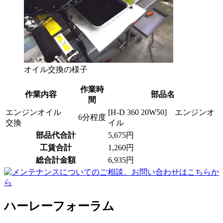
オイル交換の様子
作業時
作業内容
部品名
間
エンジンオイル
[H-D 360 20W50] エンジンオ
6分程度
交換
イル
部品代合計
5,675円
工賃合計
1,260円
総合計金額
6,935円
ハーレーフォーラム