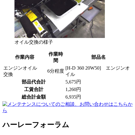
オイル交換の様子
作業時
作業内容
部品名
間
エンジンオイル
[H-D 360 20W50] エンジンオ
6分程度
交換
イル
部品代合計
5,675円
工賃合計
1,260円
総合計金額
6,935円
ハーレーフォーラム