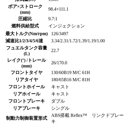
ボア×ストローク
98.4×111.1
(mm)
圧縮比
9.7:1
燃料供給型式
インジェクション
最大トルク(Nm/rpm)
126/3497
減速比1/2/3/4/5/6速
3.34/2.31/1.72/1.39/1.19/1.00
フュエルタンク容量
22.7
(L)
レイク(°) /トレール
26/170.0
(mm)
フロントタイヤ
130/60B19 M/C 61H
リアタイヤ
180/65B16 M/C 81H
フロントホイール
キャスト
リアホイール
キャスト
フロントブレーキ
ダブル
リアブレーキ
シングル
ABS搭載 Reflex™ リンクドブレー
制動力制御装置形式
キ