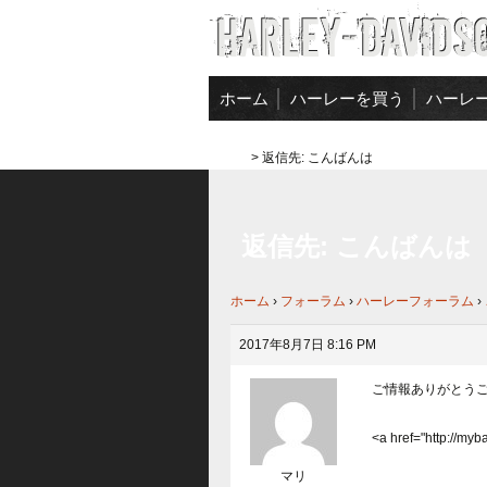
コンテンツへ移動
ホーム
ハーレーを買う
ハーレ
買取実
ホーム
>
返信先: こんばんは
買取査
返信先: こんばんは
ホーム
›
フォーラム
›
ハーレーフォーラム
›
2017年8月7日 8:16 PM
ご情報ありがとう
<a href="http://myb
マリ