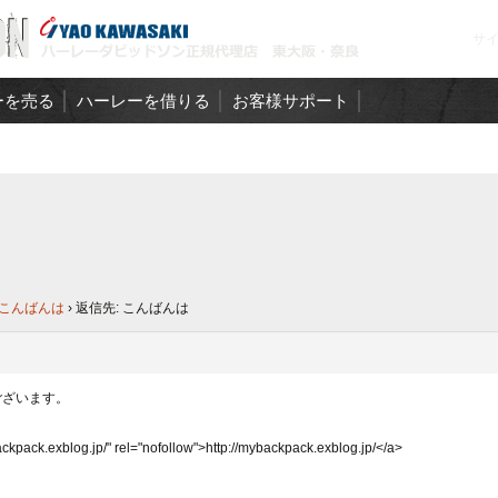
サ
ーを売る
ハーレーを借りる
お客様サポート
績
ハーレーのお悩みと解決策
定
メンテナンスサービス
こんばんは
›
返信先: こんばんは
ございます。
ackpack.exblog.jp/" rel="nofollow">http://mybackpack.exblog.jp/</a>